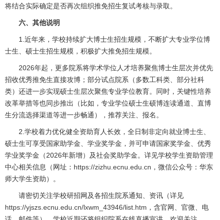
将结合实际确定是否再次组织推免招生复试考核与录取。
六、其他说明
1.近年来，学校持续扩大博士生招生规模，不断扩大专业学位博
士生、硕士生招生规模，积极扩大推免招生规模。
2026年起，更多院系将学术学位人才培养聚焦博士生层次并优先
招收优秀推免生直接攻博；部分试点院系（多数工科类、部分社科
类）还进一步实现硕士生层次聚焦专业学位教育。同时，关键性培养
改革举措等也同步推出（比如，专业学位硕士生硕博连读通道、直博
生分流选择渠道等进一步畅通），推荐关注、报名。
2.学校着力优化健全资助育人长效，全日制非定向就业博士生、
硕士生可享受国家助学金、学业奖学金，并可申请国家奖学金、优秀
学业奖学金（2026年新增）及社会奖助学金。详见学校学生资助管理
中心相关信息（网址：
https://zizhu.ecnu.edu.cn
，微信公众号：华东
师大学生资助）。
请密切关注学校研招网及各招生院系通知、资讯（详见
https://yjszs.ecnu.edu.cn/lxwm_43946/list.htm
，含官网、官微、电
话、邮件等）。学校近期还将组织院系在线直播宣讲，欢迎关注。