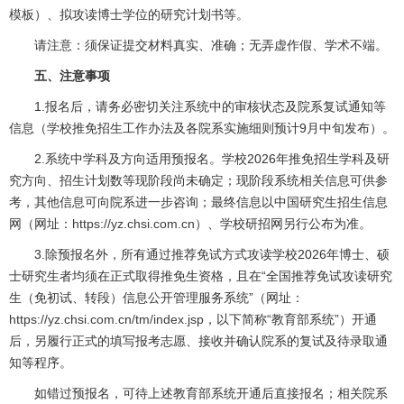
模板
）、拟攻读博士学位的研究计划书等。
请注意：须保证提交材料真实、准确；无弄虚作假、学术不端。
五、注意事项
1.报名后，请务必密切关注系统中的审核状态及院系复试通知等
信息（学校推免招生工作办法及各院系实施细则预计9月中旬发布）。
2.系统中学科及方向适用预报名。学校2026年推免招生学科及研
究方向、招生计划数等现阶段尚未确定；现阶段系统相关信息可供参
考，其他信息可向院系进一步咨询；最终信息以中国研究生招生信息
网（网址：
https://yz.chsi.com.cn
）、学校研招网另行公布为准。
3.除预报名外，所有通过推荐免试方式攻读学校2026年博士、硕
士研究生者均须在正式取得推免生资格，且在“全国推荐免试攻读研究
生（免初试、转段）信息公开管理服务系统”（网址：
https://yz.chsi.com.cn/tm/index.jsp
，以下简称“教育部系统”）开通
后，另履行正式的填写报考志愿、接收并确认院系的复试及待录取通
知等程序。
如错过预报名，可待上述教育部系统开通后直接报名；相关院系